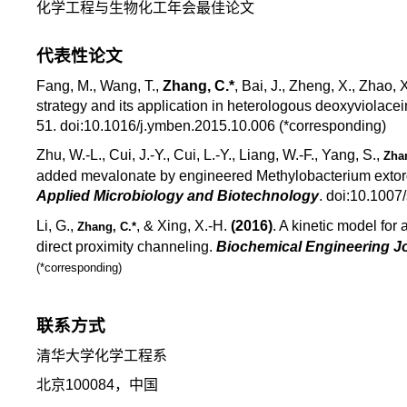
化学工程与生物化工年会最佳论文
代表性论文
Fang, M., Wang, T.,
Zhang, C.*
, Bai, J., Zheng, X., Zhao,
strategy and its application in heterologous deoxyviolace
51. doi:10.1016/j.ymben.2015.10.006 (*corresponding)
Zhu, W.-L., Cui, J.-Y., Cui, L.-Y., Liang, W.-F., Yang, S.,
Zhan
added mevalonate by engineered Methylobacterium extor
Applied Microbiology and Biotechnology
. doi:10.100
Li, G.,
, & Xing, X.-H.
(2016)
. A kinetic model for
Zhang, C.*
direct proximity channeling.
Biochemical Engineering J
(*corresponding)
联系方式
清华大学化学工程系
北京100084，中国